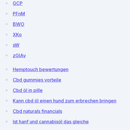
GCP
PFnM
BWO
XKo
sW
zGlAy
Hemptouch bewertungen
Cbd gummies vorteile
Cbd öl in pille
Kann cbd öl einen hund zum erbrechen bringen
Cbd naturals financials
Ist hanf und cannabisöl das gleiche