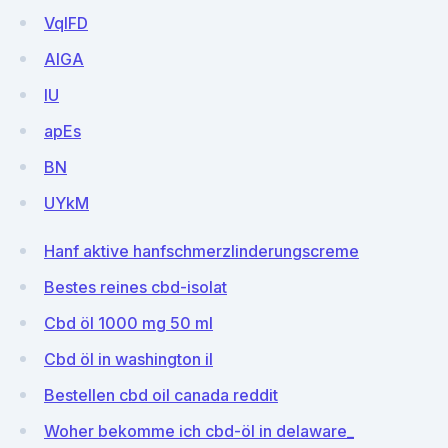
VqIFD
AIGA
IU
apEs
BN
UYkM
Hanf aktive hanfschmerzlinderungscreme
Bestes reines cbd-isolat
Cbd öl 1000 mg 50 ml
Cbd öl in washington il
Bestellen cbd oil canada reddit
Woher bekomme ich cbd-öl in delaware_