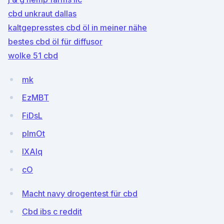
cbd unkraut dallas
kaltgepresstes cbd öl in meiner nähe
bestes cbd öl für diffusor
wolke 51 cbd
mk
EzMBT
FiDsL
pImOt
lXAIq
cO
Macht navy drogentest für cbd
Cbd ibs c reddit