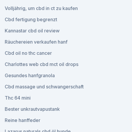
Volljährig, um cbd in ct zu kaufen
Cbd fertigung begrenzt
Kannastar cbd oil review
Räuchereien verkaufen hanf
Cbd oil no thc cancer
Charlottes web cbd mct oil drops
Gesundes hanfgranola
Cbd massage und schwangerschaft
Thc 64 mini
Bester unkrautvapustank
Reine hanffeder
Lazarus naturals cbd öl hunde