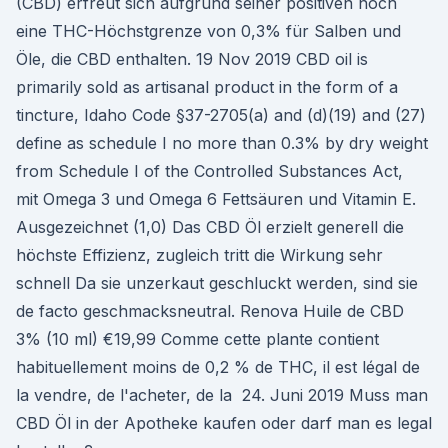
(CBD) erfreut sich aufgrund seiner positiven noch
eine THC-Höchstgrenze von 0,3% für Salben und
Öle, die CBD enthalten. 19 Nov 2019 CBD oil is
primarily sold as artisanal product in the form of a
tincture, Idaho Code §37-2705(a) and (d)(19) and (27)
define as schedule I no more than 0.3% by dry weight
from Schedule I of the Controlled Substances Act,
mit Omega 3 und Omega 6 Fettsäuren und Vitamin E.
Ausgezeichnet (1,0) Das CBD Öl erzielt generell die
höchste Effizienz, zugleich tritt die Wirkung sehr
schnell Da sie unzerkaut geschluckt werden, sind sie
de facto geschmacksneutral. Renova Huile de CBD
3% (10 ml) €19,99 Comme cette plante contient
habituellement moins de 0,2 % de THC, il est légal de
la vendre, de l'acheter, de la 24. Juni 2019 Muss man
CBD Öl in der Apotheke kaufen oder darf man es legal