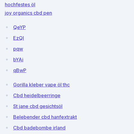
hochfestes öl
joy organics cbd pen
QeYP
EzQl
pqw
bYAi
qBwP
Gorilla kleber vape öl thc
Cbd heidelbeerringe
St jane cbd gesichtsöl
Belebender cbd hanfextrakt
Cbd badebombe irland